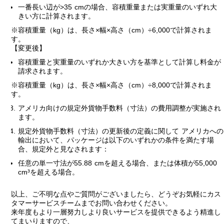
一番長い辺が>35 cmの場合、容積重量または実重量のいずれ大
きい方に計算されます。
※容積重量（kg）は、長さ×幅×高さ（cm）÷6,000で計算されま
す。
【変更後】
容積重量と実重量のいずれか大きい方を基準として計算し料金が
請求されます。
※容積重量（kg）は、長さ×幅×高さ（cm）÷8,000で計算されま
す。
アメリカ向けの規定外貨物手数料（寸法）の費用調整が実施され
ます。
規定外貨物手数料（寸法）の更新後の定義に関して アメリカへの
輸出において、パッケージは以下のいずれかの条件を満たす場
合、規定外と見なされます：
任意の単一寸法が55.88 cmを超える場合、または体積が55,000
cm³を超える場合。
以上、ご不明な点やご質問がございましたら、どうぞお気軽にカス
タマーサービスチームまでお問い合わせください。
来年度もより一層努力しより良いサービスを提供できるよう精進し
てまいりますので、