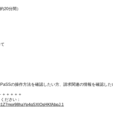
（約20分間）
いて
eBay CPaSSの操作方法を確認したい方、請求関連の情報を確
＋＋＋＋＋＋
てください：
5f31Z7mor98haYp4qSXlOsHKfAbpJ.1